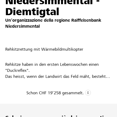
Niedersimmental -
Partner / Banche Raiffeisen
Diemtigtal
Un’organizzazione della regione
Raiffeisenbank
Niedersimmental
Collegarsi
Registrazione
Rehkitzrettung mit Wärmebildmultikopter
Rehkitze haben in den ersten Lebenswochen einen
DE
FR
IT
"Duckreflex".
Das heisst, wenn der Landwirt das Feld mäht, besteht
für ein kleines Reh so gut wie keine Überlebenschance.
Mit Wärmebild ausgestatteten Multikopter (Drohnen)
Schon
CHF 19’258
gesammelt.
werden die Felder auf Wunsch der Landwirte früh
morgens und spät abends abgesucht. Somit kann
CHF 19’258
bestimmt werden, ob sich Rehkitze darin befinden oder
nicht. Falls nötig, werden diese aus dem Feld getragen,
Donazioni raccolte