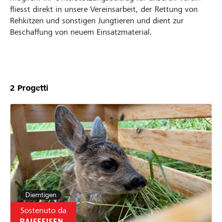
fliesst direkt in unsere Vereinsarbeit, der Rettung von
Rehkitzen und sonstigen Jungtieren und dient zur
Beschaffung von neuem Einsatzmaterial.
Unsere
Projekte
2
Progetti
Diemtigen
Sostenuto da