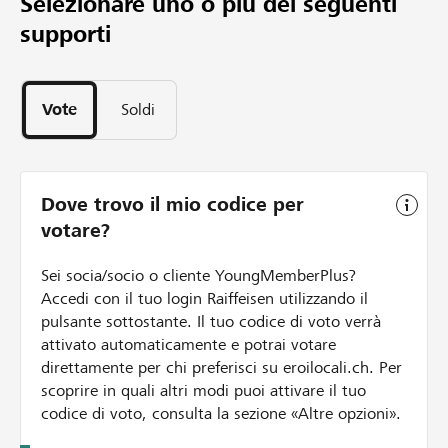
Selezionare uno o più dei seguenti
2
damit der Landwirt mähen kann.
Anschliessend werden sie an einem sicheren Ort
supporti
Progetti
platziert, damit das Muttertier ihre Kitze abholen und
406
wegbringen kann.
Sostegni
Unser Ziel besteht darin, möglichst viele Tiere vor dem
Vote
Soldi
Mähtod zu bewahren mit Hilfe von Wärmebild -
Multikoptern, welche sich als effizienteste Variante
erwiesen hat. Landwirte sollen die Möglichkeit erhalten
um Gebrauch von dieser kostenlosen Dienstleistung zu
Dove trovo il mio codice per
machen.
votare?
Sei socia/socio o cliente YoungMemberPlus?
Accedi con il tuo login Raiffeisen utilizzando il
pulsante sottostante. Il tuo codice di voto verrà
attivato automaticamente e potrai votare
direttamente per chi preferisci su eroilocali.ch. Per
scoprire in quali altri modi puoi attivare il tuo
codice di voto, consulta la sezione «Altre opzioni».