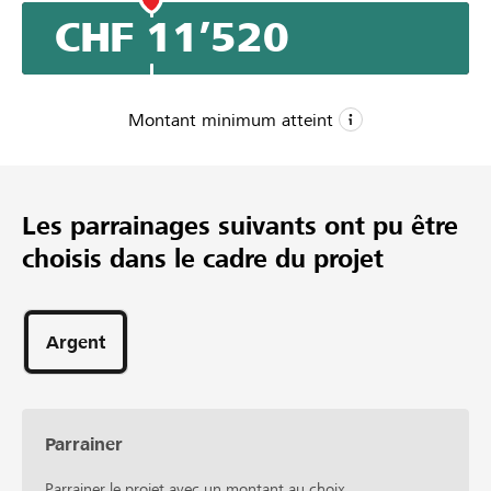
CHF 11’520
Montant minimum atteint
CHF 2’500
Montant minimum
Les parrainages suivants ont pu être
CHF 8’500
choisis dans le cadre du projet
Montant désiré
112
Parrainages
Argent
Parrainer
Parrainer le projet avec un montant au choix.