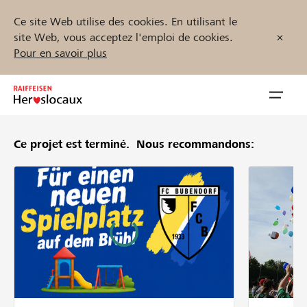
Ce site Web utilise des cookies. En utilisant le
site Web, vous acceptez l'emploi de cookies.
Pour en savoir plus
Zum
Inhalt
Navig
springen
öffnen
Ce projet est terminé.
Nous recommandons:
Démarrez maintenant
Trouvez des projets et des organisations
Parrainer
Soutien & assistance