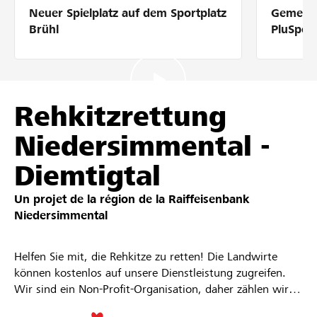
Neuer Spielplatz auf dem Sportplatz
Gemeins
Partenaires / Banques Raiffeisen
Brühl
PluSpor
Se connecter
Rehkitzrettung
Niedersimmental -
S'inscrire
Diemtigtal
Un projet de la région de la
Raiffeisenbank
DE
FR
IT
Niedersimmental
Helfen Sie mit, die Rehkitze zu retten! Die Landwirte
können kostenlos auf unsere Dienstleistung zugreifen.
Wir sind ein Non-Profit-Organisation, daher zählen wir
auf Ihre Unterstützung!