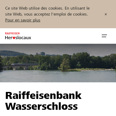
Ce site Web utilise des cookies. En utilisant le
site Web, vous acceptez l'emploi de cookies.
Pour en savoir plus
Zum
Inhalt
Navig
springen
öffnen
Démarrez maintenant
Trouvez des projets et des organisations
Raiffeisenbank
Parrainer
Wasserschloss
Soutien & assistance