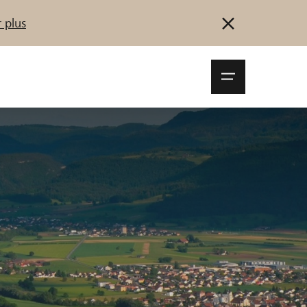
 plus
Navigationsm
öffnen
Se connecter
S'inscrire
Démarrez maintenant