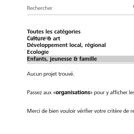
de
Rechercher
la
page
Catégories
Aucun projet trouvé.
Passez aux «
organisations
» pour y afficher les
Merci de bien vouloir vérifier votre critère de r