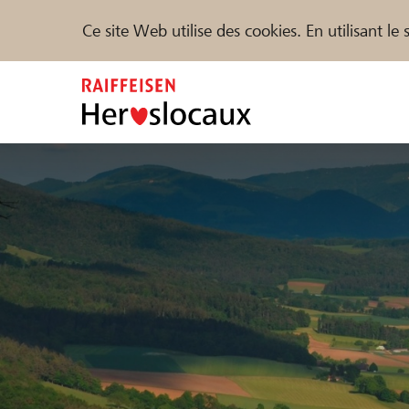
Ce site Web utilise des cookies. En utilisant l
Zum
Inhalt
springen
Parrainer
Soutien & assistance
Parte
Trouvez des projets et des organisations
DE
FR
IT