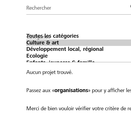
de
Rechercher
la
page
Catégories
Aucun projet trouvé.
Passez aux «
organisations
» pour y afficher les
Merci de bien vouloir vérifier votre critère de r