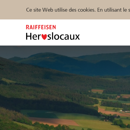
Ce site Web utilise des cookies. En utilisant l
Zum
Inhalt
springen
Parrainer
Soutien & assistance
Parte
Trouvez des projets et des organisations
DE
FR
IT