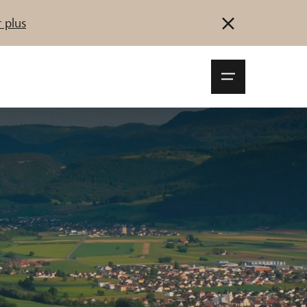
 plus
Navigationsm
öffnen
Se connecter
S'inscrire
Démarrez maintenant