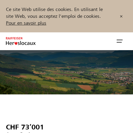
Ce site Web utilise des cookies. En utilisant le
site Web, vous acceptez l'emploi de cookies.
Pour en savoir plus
Zum
Inhalt
Navig
springen
öffnen
Démarrez maintenant
Trouvez des projets et des organisations
Parrainer
CHF 73’001
Soutien & assistance