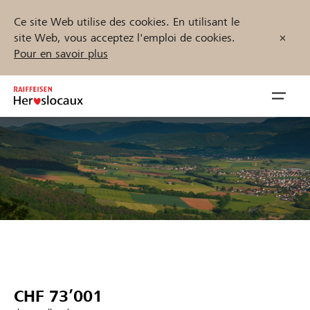
Ce site Web utilise des cookies. En utilisant le
site Web, vous acceptez l'emploi de cookies.
Pour en savoir plus
Zum
Inhalt
Navig
springen
öffnen
Démarrez maintenant
Trouvez des projets et des organisations
Parrainer
CHF 73’001
Soutien & assistance