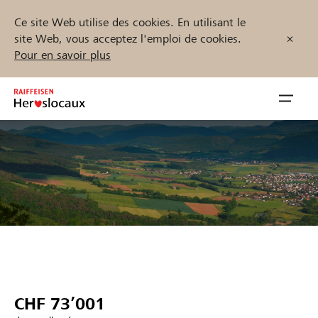
Ce site Web utilise des cookies. En utilisant le
site Web, vous acceptez l'emploi de cookies.
Pour en savoir plus
Zum
Inhalt
Navig
springen
öffnen
Démarrez maintenant
Trouvez des projets et des organisations
Parrainer
CHF 73’001
Soutien & assistance