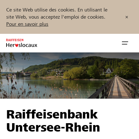
Ce site Web utilise des cookies. En utilisant le
site Web, vous acceptez l'emploi de cookies.
Pour en savoir plus
Zum
Inhalt
Navig
springen
öffnen
Démarrez maintenant
Trouvez des projets et des organisations
Raiffeisenbank
Parrainer
Untersee-Rhein
Soutien & assistance