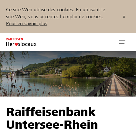
Ce site Web utilise des cookies. En utilisant le
site Web, vous acceptez l'emploi de cookies.
Pour en savoir plus
Zum
Inhalt
Navig
springen
öffnen
Démarrez maintenant
Trouvez des projets et des organisations
Raiffeisenbank
Parrainer
Untersee-Rhein
Soutien & assistance