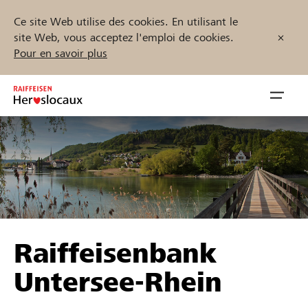
Ce site Web utilise des cookies. En utilisant le
site Web, vous acceptez l'emploi de cookies.
Pour en savoir plus
Zum
Inhalt
Navig
springen
öffnen
Démarrez maintenant
Trouvez des projets et des organisations
Raiffeisenbank
Parrainer
Untersee-Rhein
Soutien & assistance