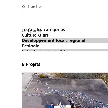
de
Rechercher
la
page
Catégories
6
Projets