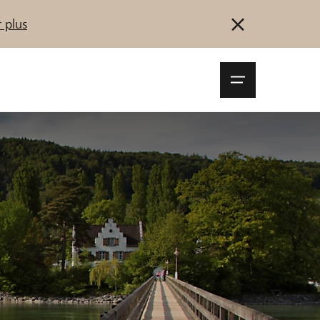
 plus
Navigationsm
öffnen
Se connecter
S'inscrire
Démarrez maintenant