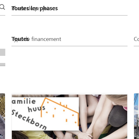
Phase du projet
Type de financement
Co