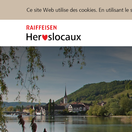
Ce site Web utilise des cookies. En utilisant l
Zum
Inhalt
springen
Parrainer
Soutien & assistance
Parte
Trouvez des projets et des organisations
DE
FR
IT