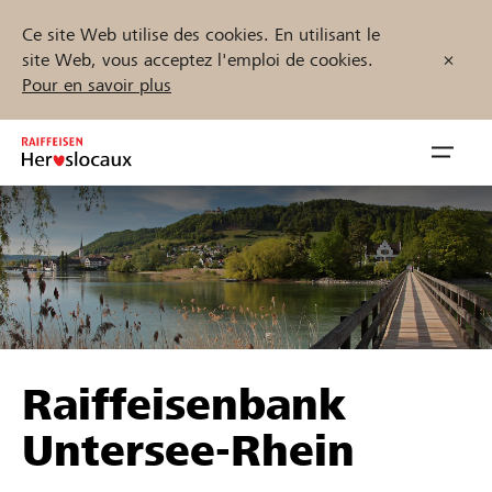
Ce site Web utilise des cookies. En utilisant le
site Web, vous acceptez l'emploi de cookies.
Pour en savoir plus
Zum
Inhalt
Navig
springen
öffnen
Démarrez maintenant
Trouvez des projets et des organisations
Raiffeisenbank
Parrainer
Untersee-Rhein
Soutien & assistance