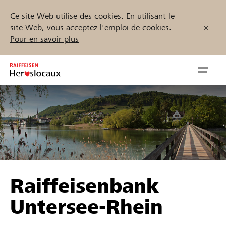
Ce site Web utilise des cookies. En utilisant le
site Web, vous acceptez l'emploi de cookies.
Pour en savoir plus
Zum
Inhalt
Navig
springen
öffnen
Démarrez maintenant
Trouvez des projets et des organisations
Raiffeisenbank
Parrainer
Untersee-Rhein
Soutien & assistance