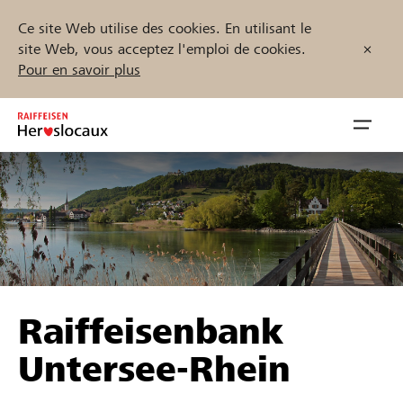
Ce site Web utilise des cookies. En utilisant le
site Web, vous acceptez l'emploi de cookies.
Pour en savoir plus
Zum
Inhalt
Navig
springen
öffnen
Démarrez maintenant
Trouvez des projets et des organisations
Raiffeisenbank
Parrainer
Untersee-Rhein
Soutien & assistance