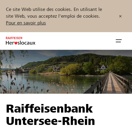
Ce site Web utilise des cookies. En utilisant le
site Web, vous acceptez l'emploi de cookies.
Pour en savoir plus
Zum
Inhalt
Navig
springen
öffnen
Démarrez maintenant
Trouvez des projets et des organisations
Raiffeisenbank
Parrainer
Untersee-Rhein
Soutien & assistance