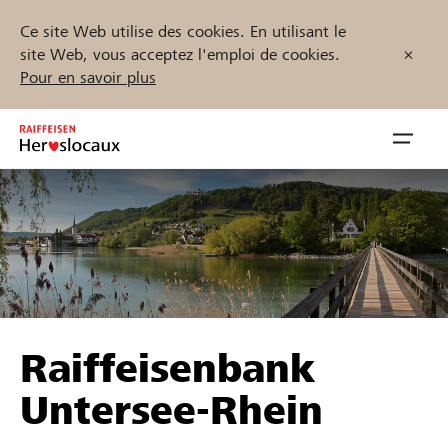
Ce site Web utilise des cookies. En utilisant le
site Web, vous acceptez l'emploi de cookies.
Pour en savoir plus
Zum
Inhalt
Navig
springen
öffnen
Démarrez maintenant
Trouvez des projets et des organisations
Raiffeisenbank
Parrainer
Untersee-Rhein
Soutien & assistance