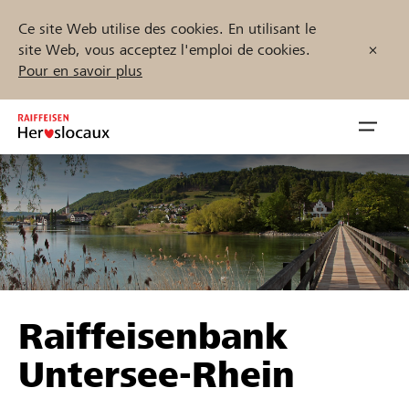
Ce site Web utilise des cookies. En utilisant le
site Web, vous acceptez l'emploi de cookies.
Pour en savoir plus
Zum
Inhalt
Navig
springen
öffnen
Démarrez maintenant
Trouvez des projets et des organisations
Raiffeisenbank
Parrainer
Untersee-Rhein
Soutien & assistance