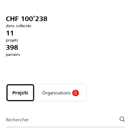
Partenaires / Banques Raiffeisen
CHF 100’238
dons collectés
11
projets
Se connecter
398
parrains
S'inscrire
Découvrez
DE
FR
IT
les
projets
Projets
Organisations
0
et
organisations
de
la
Rechercher
page