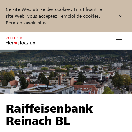
Ce site Web utilise des cookies. En utilisant le
site Web, vous acceptez l'emploi de cookies.
Pour en savoir plus
Zum
Inhalt
Navig
springen
öffnen
Démarrez maintenant
Trouvez des projets et des organisations
Raiffeisenbank
Parrainer
Reinach BL
Soutien & assistance