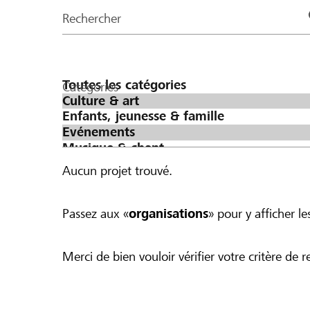
de
Rechercher
la
page
Catégories
Aucun projet trouvé.
Passez aux «
organisations
» pour y afficher les
Merci de bien vouloir vérifier votre critère de r