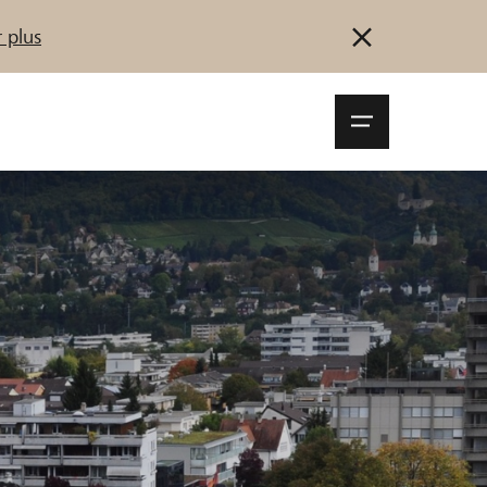
 plus
Navigationsm
öffnen
Se connecter
S'inscrire
Démarrez maintenant