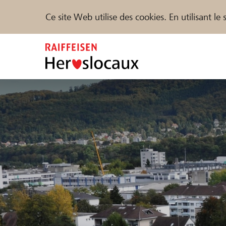
Ce site Web utilise des cookies. En utilisant l
Zum
Inhalt
springen
Parrainer
Soutien & assistance
Parte
Trouvez des projets et des organisations
DE
FR
IT