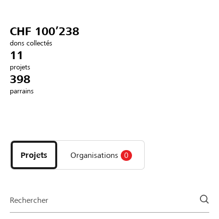
Partenaires / Banques Raiffeisen
CHF 100’238
dons collectés
11
projets
Se connecter
398
parrains
S'inscrire
Découvrez
DE
FR
IT
les
projets
Projets
Organisations
0
et
organisations
de
la
Rechercher
page