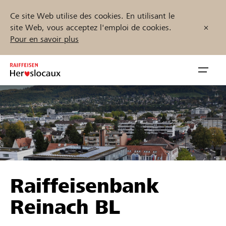
Ce site Web utilise des cookies. En utilisant le
site Web, vous acceptez l'emploi de cookies.
Pour en savoir plus
Zum
Inhalt
Navig
springen
öffnen
Démarrez maintenant
Trouvez des projets et des organisations
Raiffeisenbank
Parrainer
Reinach BL
Soutien & assistance