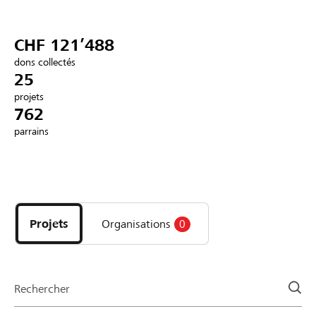
Partenaires / Banques Raiffeisen
CHF 121’488
dons collectés
25
projets
Se connecter
762
parrains
S'inscrire
Découvrez
DE
FR
IT
les
projets
Projets
Organisations
0
et
organisations
de
la
Rechercher
page