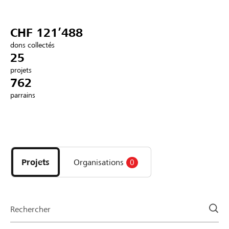
Partenaires / Banques Raiffeisen
CHF 121’488
dons collectés
25
projets
Se connecter
762
parrains
S'inscrire
Découvrez
DE
FR
IT
les
projets
Projets
Organisations
0
et
organisations
de
la
Rechercher
page