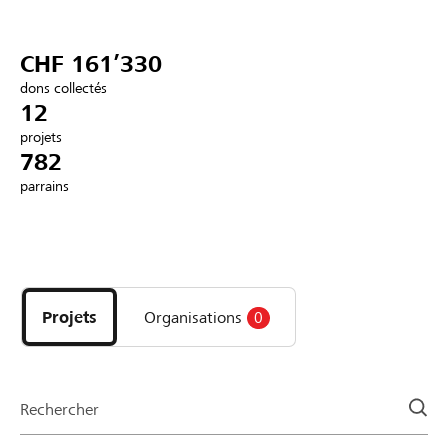
Partenaires / Banques Raiffeisen
CHF 161’330
dons collectés
12
projets
Se connecter
782
parrains
S'inscrire
Découvrez
DE
FR
IT
les
projets
Projets
Organisations
0
et
organisations
de
la
Rechercher
page