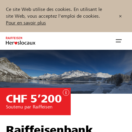
Ce site Web utilise des cookies. En utilisant le
site Web, vous acceptez l'emploi de cookies.
Pour en savoir plus
Zum
Inhalt
Navig
springen
öffnen
Démarrez maintenant
CHF 5’200
Trouvez des projets et des organisations
Soutenu par Raiffeisen
Parrainer
Soutien & assistance
Raiffeisenbank