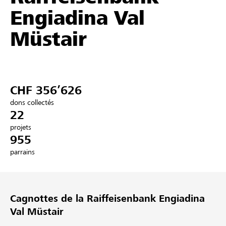
Engiadina Val
Partenaires / Banques Raiffeisen
Müstair
Se connecter
CHF 356’626
S'inscrire
dons collectés
22
projets
955
DE
FR
IT
parrains
Cagnottes de la Raiffeisenbank Engiadina
Val Müstair