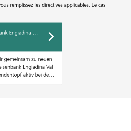
vous remplissez les directives applicables. Le cas
ank Engiadina Val Müstair
air gemeinsam zu neuen
endentopf aktiv bei der
ende zu
etrag aus dem
höpft ist. Wie
. Dies solange bis
t sind ODER der
n CHF 1000 pro Projekt