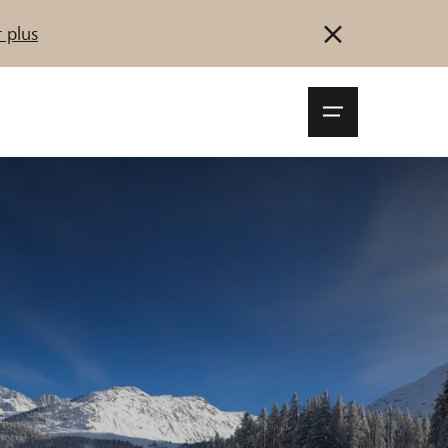
 plus
Navigationsm
öffnen
Se connecter
S'inscrire
Démarrez maintenant