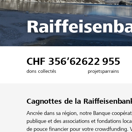
Raiffeisenb
CHF 356’626
22
955
dons collectés
projets
parrains
Cagnottes de la Raiffeisenban
Ancrée dans sa région, notre Banque coopérativ
publique et des associations et fondations loc
de pouce financier pour votre crowdfunding. V