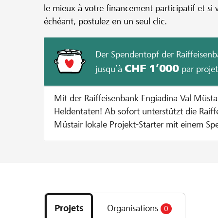
le mieux à votre financement participatif et si 
échéant, postulez en un seul clic.
Der Spendentopf der Raiffeisenb
CHF 1’000
jusqu’à
par projet
Mit der Raiffeisenbank Engiadina Val Müst
Heldentaten! Ab sofort unterstützt die Raiffeisenbank Engiadina Val
Müstair lokale Projekt-Starter mit einem Sp
Durchführung eines Projekts auf lokalhelden.ch. Bei jeder Sp
Gunsten des Projekts gibt die Bank einen B
Spendentopf dazu bis der Spendentopf ausgesc
funktionierts? Pro Unterstützer oder Unterstützerin wird die Spende
Découvrez
bis zu einem Betrag von CHF 100 verdoppelt
les
entweder 10 % vom Mindestbetrag erreich
Projets
Organisations
0
projets
maximale Zustupf aus dem Spendentopf vo