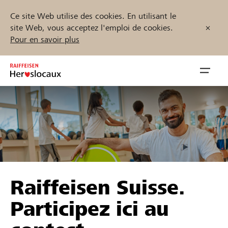
Ce site Web utilise des cookies. En utilisant le
site Web, vous acceptez l'emploi de cookies.
Pour en savoir plus
Zum
Inhalt
Navig
springen
öffnen
Démarrez maintenant
Trouvez des projets et des organisations
Raiffeisen Suisse.
Parrainer
Participez ici au
Soutien & assistance