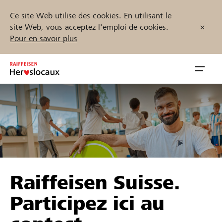
Ce site Web utilise des cookies. En utilisant le
site Web, vous acceptez l'emploi de cookies.
Pour en savoir plus
Zum
Inhalt
Navig
springen
öffnen
Démarrez maintenant
Trouvez des projets et des organisations
Raiffeisen Suisse.
Parrainer
Participez ici au
Soutien & assistance