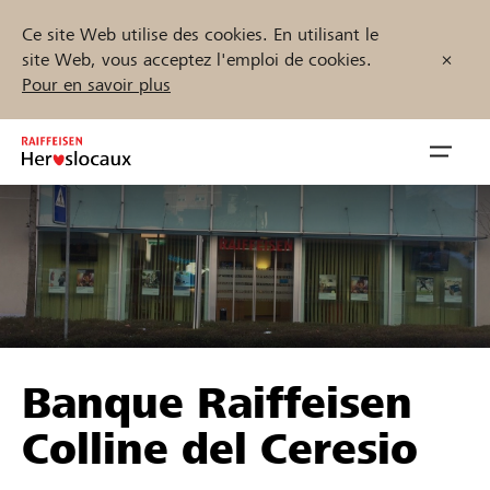
Ce site Web utilise des cookies. En utilisant le
site Web, vous acceptez l'emploi de cookies.
Pour en savoir plus
Zum
Inhalt
Navig
springen
öffnen
Démarrez maintenant
Trouvez des projets et des organisations
Banque Raiffeisen
Parrainer
Colline del Ceresio
Soutien & assistance