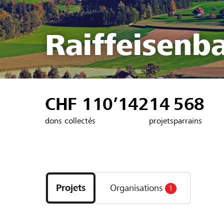
Raiffeisenb
CHF 110’142
14
568
dons collectés
projets
parrains
Découvrez
les
Projets
Organisations
1
projets
et
organisations