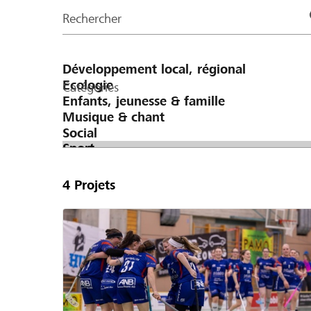
de
Rechercher
la
page
Catégories
4
Projets