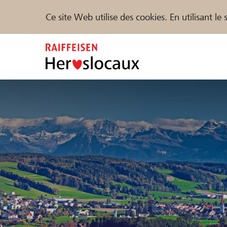
Ce site Web utilise des cookies. En utilisant l
Zum
Inhalt
springen
Parrainer
Soutien & assistance
Parte
Trouvez des projets et des organisations
DE
FR
IT