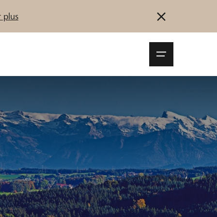
 plus
Navigationsm
öffnen
Se connecter
S'inscrire
Démarrez maintenant