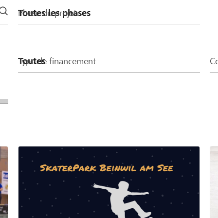
Phase du projet
Type de financement
Co