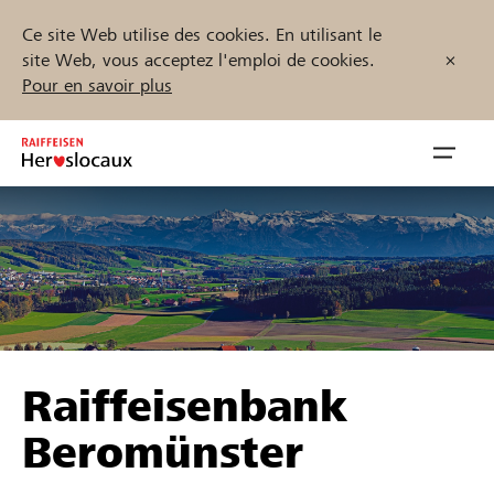
Ce site Web utilise des cookies. En utilisant le
site Web, vous acceptez l'emploi de cookies.
Pour en savoir plus
Zum
Inhalt
Navig
springen
öffnen
Démarrez maintenant
Trouvez des projets et des organisations
Raiffeisenbank
Parrainer
Beromünster
Soutien & assistance