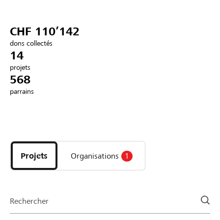
Partenaires / Banques Raiffeisen
CHF 110’142
dons collectés
14
projets
Se connecter
568
parrains
S'inscrire
Découvrez
DE
FR
IT
les
projets
Projets
Organisations
1
et
organisations
de
la
Rechercher
page