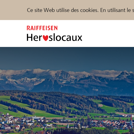
Ce site Web utilise des cookies. En utilisant l
Zum
Inhalt
springen
Parrainer
Soutien & assistance
Parte
Trouvez des projets et des organisations
DE
FR
IT