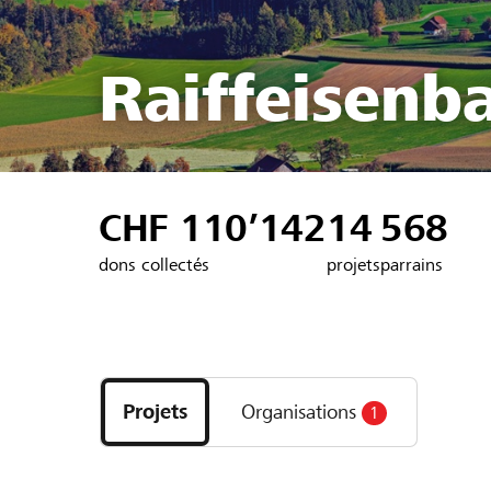
Raiffeisenb
CHF 110’142
14
568
dons collectés
projets
parrains
Découvrez
les
Projets
Organisations
1
projets
et
organisations