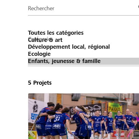
de
Rechercher
la
page
Catégories
5
Projets