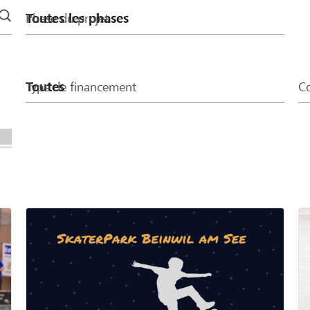
Phase du projet
Type de financement
Co