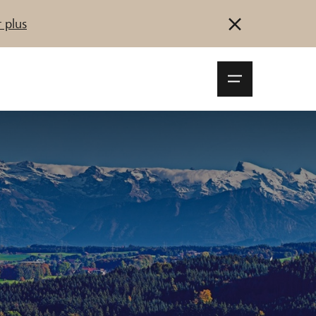
 plus
Navigationsm
öffnen
Se connecter
S'inscrire
Démarrez maintenant