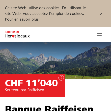
Ce site Web utilise des cookies. En utilisant le
site Web, vous acceptez l'emploi de cookies.
Pour en savoir plus
Zum
Inhalt
Navig
springen
öffnen
Démarrez maintenant
CHF 11’040
Trouvez des projets et des organisations
Soutenu par Raiffeisen
Parrainer
Soutien & assistance
Banque Raiffeisen