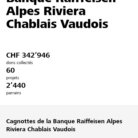
Alpes Riviera
Partenaires / Banques Raiffeisen
Chablais Vaudois
Se connecter
CHF 342’946
S'inscrire
dons collectés
60
projets
2’440
DE
FR
IT
parrains
Cagnottes de la Banque Raiffeisen Alpes
Riviera Chablais Vaudois