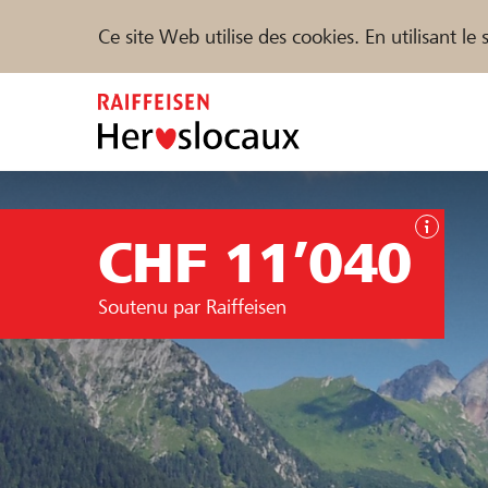
Ce site Web utilise des cookies. En utilisant l
Zum
Inhalt
springen
Parrainer
Soutien & assistance
Parte
CHF 11’040
Trouvez des projets et des organisations
Soutenu par Raiffeisen
DE
FR
IT