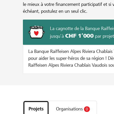
le mieux à votre financement participatif et si 
échéant, postulez en un seul clic.
La cagnotte de la Banque Raiffei
CHF 1’000
jusqu’à
par projet
La Banque Raiffeisen Alpes Riviera Chablais 
pour aider les super-héros de sa région ! Dès à présent, la Banque
Raiffeisen Alpes Riviera Chablais Vaudois so
initiateurs de projets locaux grâce à la mis
cagnotte. Pour les projets sélectionnés par la Banque, nous versons
un montant supplémentaire jusqu’à ce que l
Voilà comment cela marche: Le montant du don est doublé jusqu'à
Découvrez
hauteur de CHF 100 par donateur 50% du montant minimum du
les
projet et au maximum CHF 1’000 de la cagn
Projets
Organisations
0
projets
projet Exemple: Pour un don de CHF 20, le montant est doublé et