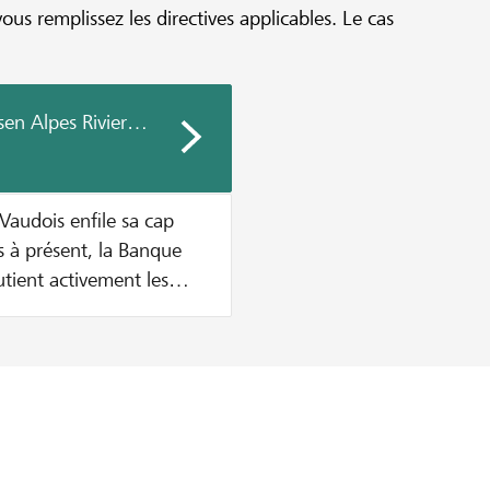
vous remplissez les directives applicables. Le cas
sen Alpes Riviera Chablais Vaudois
Vaudois enfile sa cap
utient activement les
e en place d'une nouvelle
a cagnotte soit vide.
otte sont versés par