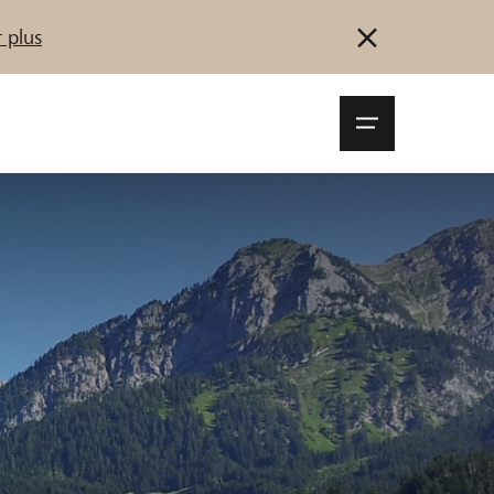
 plus
Navigationsm
öffnen
Se connecter
S'inscrire
Démarrez maintenant