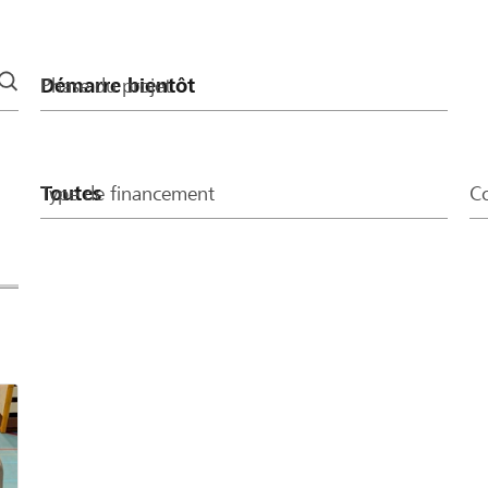
 don de CHF 400, seuls
Phase du projet
Type de financement
Co