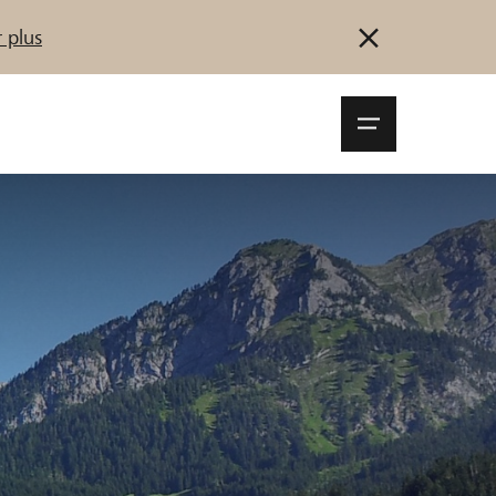
 plus
Navigationsm
öffnen
Se connecter
S'inscrire
Démarrez maintenant