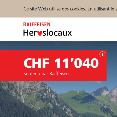
Ce site Web utilise des cookies. En utilisant l
Zum
Inhalt
springen
Parrainer
Soutien & assistance
Parte
CHF 11’040
Trouvez des projets et des organisations
Soutenu par Raiffeisen
DE
FR
IT