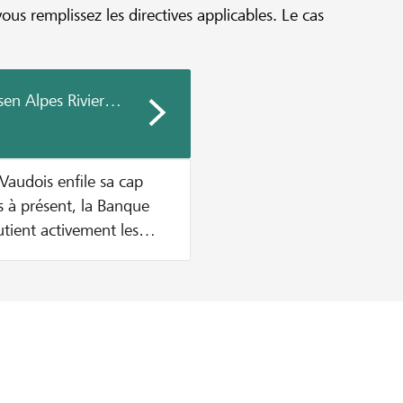
vous remplissez les directives applicables. Le cas
sen Alpes Riviera Chablais Vaudois
Vaudois enfile sa cap
utient activement les
e en place d'une nouvelle
a cagnotte soit vide.
otte sont versés par