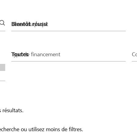
 don de CHF 400, seuls
Phase du projet
Type de financement
Co
 résultats.
echerche ou utilisez moins de filtres.