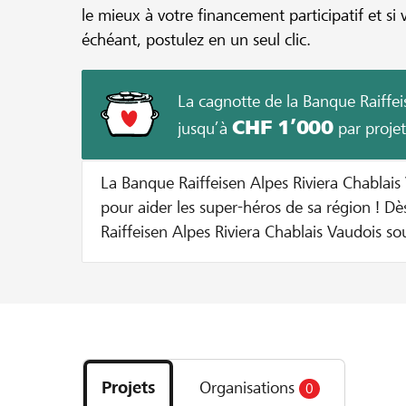
le mieux à votre financement participatif et si 
échéant, postulez en un seul clic.
La cagnotte de la Banque Raiffei
CHF 1’000
jusqu’à
par projet
La Banque Raiffeisen Alpes Riviera Chablais 
pour aider les super-héros de sa région ! Dès à présent, la Banque
Raiffeisen Alpes Riviera Chablais Vaudois so
initiateurs de projets locaux grâce à la mis
cagnotte. Pour les projets sélectionnés par la Banque, nous versons
un montant supplémentaire jusqu’à ce que l
Voilà comment cela marche: Le montant du don est doublé jusqu'à
Découvrez
hauteur de CHF 100 par donateur 50% du montant minimum du
les
projet et au maximum CHF 1’000 de la cagn
Projets
Organisations
0
projets
projet Exemple: Pour un don de CHF 20, le montant est doublé et