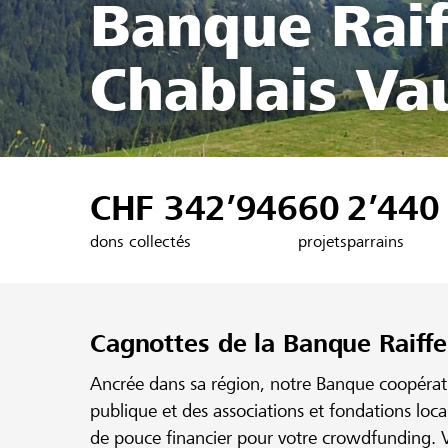
Banque Raif
Chablais Va
CHF 342’946
60
2’440
dons collectés
projets
parrains
Cagnottes de la Banque Raiffe
Ancrée dans sa région, notre Banque coopérativ
publique et des associations et fondations loc
de pouce financier pour votre crowdfunding. V