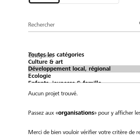
et
CHF 20 sont versés de la cagnotte. Pour un
organisations
les premiers CHF 100 sont doublés.
de
Rechercher
la
page
Catégories
Aucun projet trouvé.
Passez aux «
organisations
» pour y afficher les
Merci de bien vouloir vérifier votre critère de r