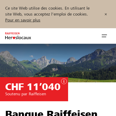
Ce site Web utilise des cookies. En utilisant le
site Web, vous acceptez l'emploi de cookies.
Pour en savoir plus
Zum
Inhalt
Navig
springen
öffnen
Démarrez maintenant
CHF 11’040
Trouvez des projets et des organisations
Soutenu par Raiffeisen
Parrainer
Soutien & assistance
Banque Raiffeisen