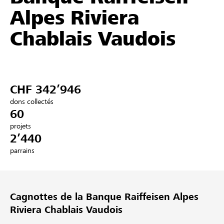
Alpes Riviera
Partenaires / Banques Raiffeisen
Chablais Vaudois
Se connecter
CHF 342’946
S'inscrire
dons collectés
60
projets
2’440
DE
FR
IT
parrains
Cagnottes de la Banque Raiffeisen Alpes
Riviera Chablais Vaudois