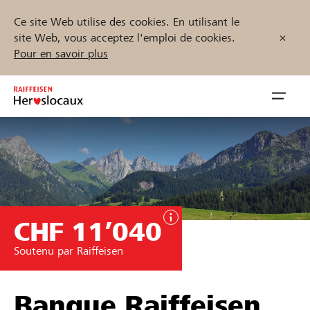
Ce site Web utilise des cookies. En utilisant le
site Web, vous acceptez l'emploi de cookies.
Pour en savoir plus
Zum
Inhalt
Navig
springen
öffnen
Démarrez maintenant
CHF 11’040
Trouvez des projets et des organisations
Soutenu par Raiffeisen
Parrainer
Soutien & assistance
Banque Raiffeisen