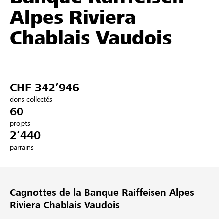
Alpes Riviera
Partenaires / Banques Raiffeisen
Chablais Vaudois
Se connecter
CHF 342’946
S'inscrire
dons collectés
60
projets
2’440
DE
FR
IT
parrains
Cagnottes de la Banque Raiffeisen Alpes
Riviera Chablais Vaudois