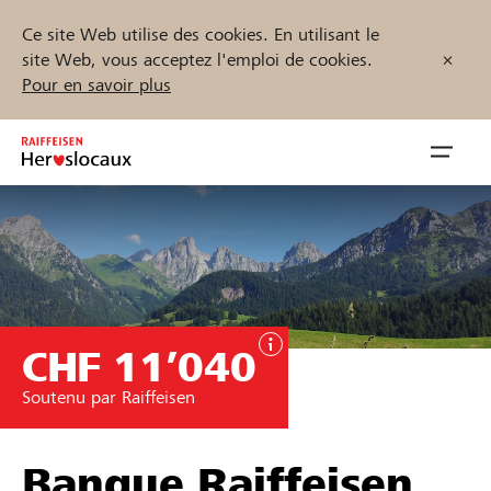
Ce site Web utilise des cookies. En utilisant le
site Web, vous acceptez l'emploi de cookies.
Pour en savoir plus
Zum
Inhalt
Navig
springen
öffnen
Démarrez maintenant
CHF 11’040
Trouvez des projets et des organisations
Soutenu par Raiffeisen
Parrainer
Soutien & assistance
Banque Raiffeisen