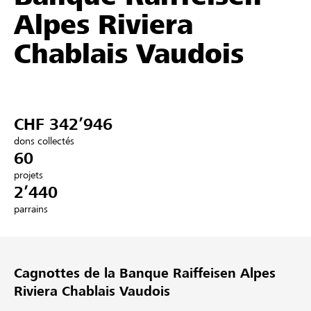
Alpes Riviera
Partenaires / Banques Raiffeisen
Chablais Vaudois
Se connecter
CHF 342’946
S'inscrire
dons collectés
60
projets
2’440
DE
FR
IT
parrains
Cagnottes de la Banque Raiffeisen Alpes
Riviera Chablais Vaudois