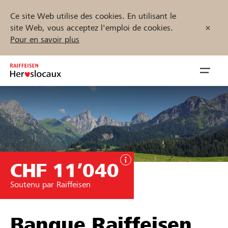
Ce site Web utilise des cookies. En utilisant le
site Web, vous acceptez l'emploi de cookies.
Pour en savoir plus
Zum
Inhalt
Navig
springen
öffnen
Démarrez maintenant
CHF 11’040
Trouvez des projets et des organisations
Soutenu par Raiffeisen
Parrainer
Soutien & assistance
Banque Raiffeisen