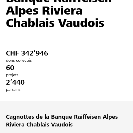
Alpes Riviera
Partenaires / Banques Raiffeisen
Chablais Vaudois
Se connecter
CHF 342’946
S'inscrire
dons collectés
60
projets
2’440
DE
FR
IT
parrains
Cagnottes de la Banque Raiffeisen Alpes
Riviera Chablais Vaudois