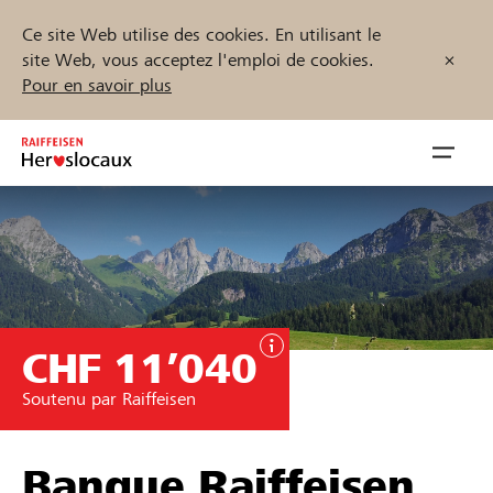
Ce site Web utilise des cookies. En utilisant le
site Web, vous acceptez l'emploi de cookies.
Pour en savoir plus
Zum
Inhalt
Navig
springen
öffnen
Démarrez maintenant
CHF 11’040
Trouvez des projets et des organisations
Soutenu par Raiffeisen
Parrainer
Soutien & assistance
Banque Raiffeisen