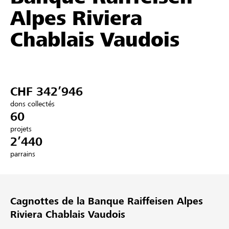
Alpes Riviera
Partenaires / Banques Raiffeisen
Chablais Vaudois
Se connecter
CHF 342’946
S'inscrire
dons collectés
60
projets
2’440
DE
FR
IT
parrains
Cagnottes de la Banque Raiffeisen Alpes
Riviera Chablais Vaudois