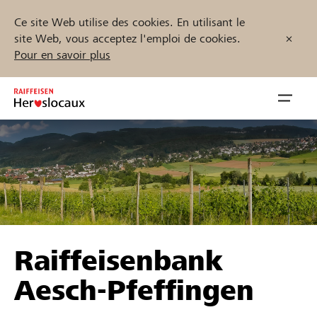
Ce site Web utilise des cookies. En utilisant le
site Web, vous acceptez l'emploi de cookies.
Pour en savoir plus
Zum
Inhalt
Navig
springen
öffnen
Démarrez maintenant
Trouvez des projets et des organisations
Raiffeisenbank
Parrainer
Aesch-Pfeffingen
Soutien & assistance