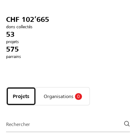
Partenaires / Banques Raiffeisen
CHF 102’665
dons collectés
53
projets
Se connecter
575
parrains
S'inscrire
Découvrez
DE
FR
IT
les
projets
Projets
Organisations
0
et
organisations
de
la
Rechercher
page