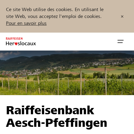
Ce site Web utilise des cookies. En utilisant le
site Web, vous acceptez l'emploi de cookies.
Pour en savoir plus
Zum
Inhalt
Navig
springen
öffnen
Démarrez maintenant
Trouvez des projets et des organisations
Raiffeisenbank
Parrainer
Aesch-Pfeffingen
Soutien & assistance