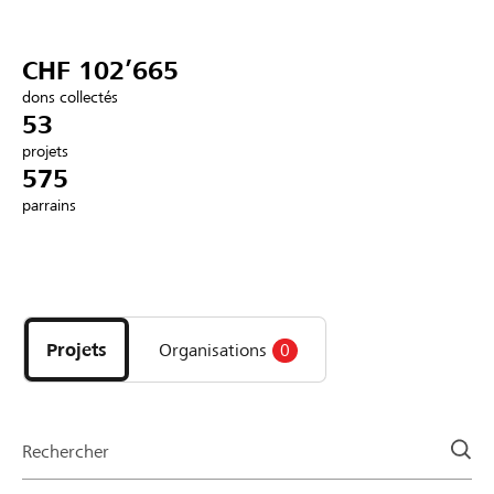
Partenaires / Banques Raiffeisen
CHF 102’665
dons collectés
53
projets
Se connecter
575
parrains
S'inscrire
Découvrez
DE
FR
IT
les
projets
Projets
Organisations
0
et
organisations
de
la
Rechercher
page