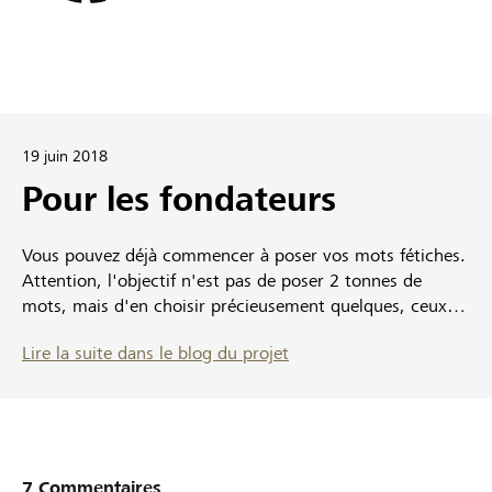
19 juin 2018
Pour les fondateurs
Vous pouvez déjà commencer à poser vos mots fétiches.
Attention, l'objectif n'est pas de poser 2 tonnes de
mots, mais d'en choisir précieusement quelques, ceux
qui correspondent à ses valeurs, et aux valeurs
Lire la suite dans le blog du projet
importante pour un Club #datagueule en construction.
http://valeurs.datagueules.ch Mais aussi vous pouvez
surtout voter ou compléter avec vos questions, dès
maintenant: http://go.datagueule.ch On se retrouve ce
mercredi 20 dès 16h30 pour la projection à 17h. Puis
dès 18h30 pour le débat à 19h. Ensuite, vous êtes
7 Commentaires