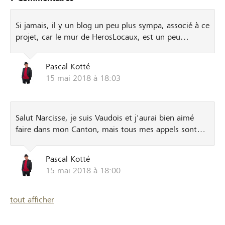
cordialement invités à venir nous retrouver pour
continuer les causeries, au coworking du Seedspace de
Si jamais, il y un blog un peu plus sympa, associé à ce
la Chevillarde dès 21h. http://chevillarde.datagueule.ch
projet, car le mur de HerosLocaux, est un peu
basique... http://blog.datagueule.ch Pour y écrire
https://medium.com/datagueule/bloguer-ici-
Pascal Kotté
c42b03e539c4
15 mai 2018 à 18:03
Salut Narcisse, je suis Vaudois et j'aurai bien aimé
faire dans mon Canton, mais tous mes appels sont
restés sans réponse... Pas de soutien. Les Genevois
sont visiblement plus progressistes que les Vaudois il
Pascal Kotté
faut croire. Pour la technologie, effectivement, elle
15 mai 2018 à 18:00
consomme ressources et énergies. Mais combien
coûterai une campagne papier, et quelle énergie ?
Oui, je suis d'accord, nous devons simplexifier notre
tout afficher
monde, mais pour cela, il faut modifier nos modes de
pensée et nos propres gouvernances. Afin de ne plus