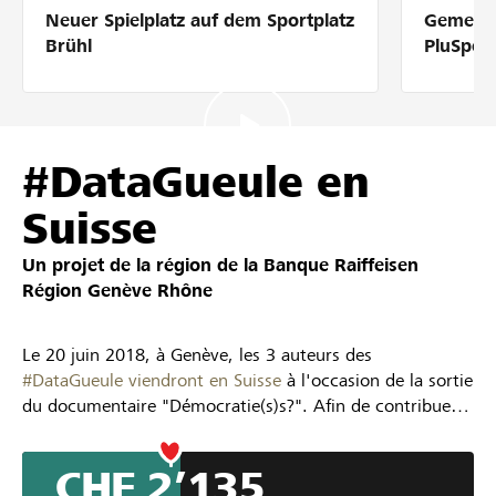
Neuer Spielplatz auf dem Sportplatz
Gemeins
Partenaires / Banques Raiffeisen
Brühl
PluSpor
Se connecter
#DataGueule en
Suisse
S'inscrire
Un projet de la région de la
Banque Raiffeisen
Région Genève Rhône
DE
FR
IT
Le 20 juin 2018, à Genève, les 3 auteurs des
#DataGueule viendront en Suisse
à l'occasion de la sortie
du documentaire "Démocratie(s)s?". Afin de contribuer
depuis la Suisse et d'organiser leur visite avec une table
ronde: Double regard Suisse et France sur nos
CHF 2’135
démocraties, un échange de visions et perspectives.