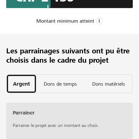
Voici notre projet
http://datagueule.ch
Montant minimum atteint
CHF 2’000
Montant minimum
Les parrainages suivants ont pu être
CHF 6’000
choisis dans le cadre du projet
Montant désiré
25
Parrainages
Argent
Dons de temps
Dons matériels
Parrainer
Parrainer le projet avec un montant au choix.