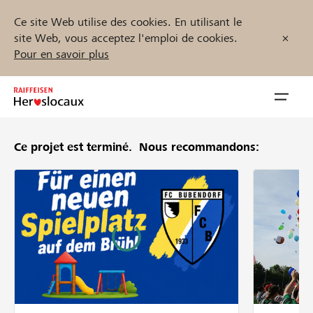
Ce site Web utilise des cookies. En utilisant le
site Web, vous acceptez l'emploi de cookies.
Pour en savoir plus
Zum
Inhalt
Navig
springen
öffnen
Ce projet est terminé.
Nous recommandons:
Démarrez maintenant
Trouvez des projets et des organisations
Parrainer
Soutien & assistance