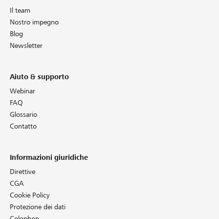
Partner / Banche Raiffeisen
Il team
Nostro impegno
Blog
Newsletter
Collegarsi
Aiuto & supporto
Registrazione
Webinar
FAQ
Glossario
Contatto
DE
FR
IT
Informazioni giuridiche
Direttive
CGA
Cookie Policy
Protezione dei dati
Colophon