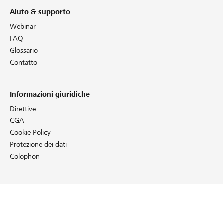
Partner / Banche Raiffeisen
Aiuto & supporto
Webinar
FAQ
Glossario
Collegarsi
Contatto
Registrazione
Informazioni giuridiche
Direttive
CGA
DE
FR
IT
Cookie Policy
Protezione dei dati
Colophon