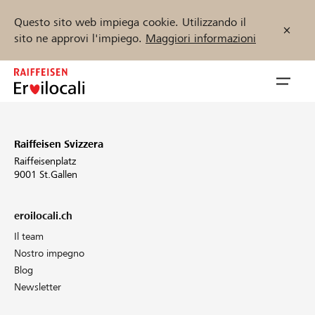
Questo sito web impiega cookie. Utilizzando il
sito ne approvi l'impiego.
Maggiori informazioni
Zum
Inhalt
Navig
springen
öffnen
Raiffeisen Svizzera
Inizia ora
Raiffeisenplatz
9001 St.Gallen
Trova progetti e organizzazioni
eroilocali.ch
Il team
Sostenere
Nostro impegno
Blog
Aiuto & supporto
Newsletter