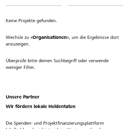
Projekt in die Startphase gewechselt hat, ob du
von deiner Raiffeisenbank angenommen oder
abgelehnt wurdest. * Die Raiffeisenbank
Keine Projekte gefunden.
Winterthur behält sich das Recht vor, Projekte
oder Organisationsprofile vom Lokalbonus
auszuschliessen.
Wechsle zu «
Organisationen
», um die Ergebnisse dort
anzuzeigen.
Überprüfe bitte deinen Suchbegriff oder verwende
weniger Filter.
Unsere Partner
Wir fördern lokale Heldentaten
Die Spenden- und Projektfinanzierungsplattform