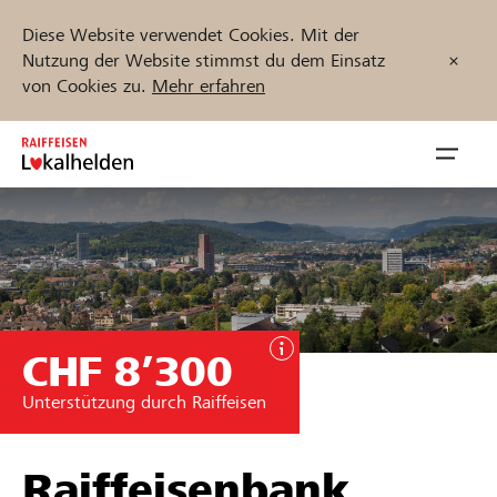
Diese Website verwendet Cookies. Mit der
Nutzung der Website stimmst du dem Einsatz
von Cookies zu.
Mehr erfahren
Zum
Inhalt
Navig
springen
öffnen
Jetzt starten
CHF 8’300
Projekte und Organisationen finden
Unterstützung durch Raiffeisen
Unterstützen
Hilfe & Support
Raiffeisenbank