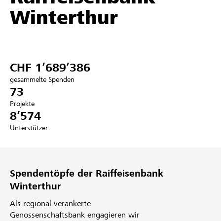
Winterthur
Partner / Raiffeisenbank
CHF 1’689’386
Anmelden
gesammelte Spenden
73
Registrieren
Projekte
8’574
Unterstützer
DE
FR
IT
Spendentöpfe der Raiffeisenbank
Winterthur
Als regional verankerte
Genossenschaftsbank engagieren wir