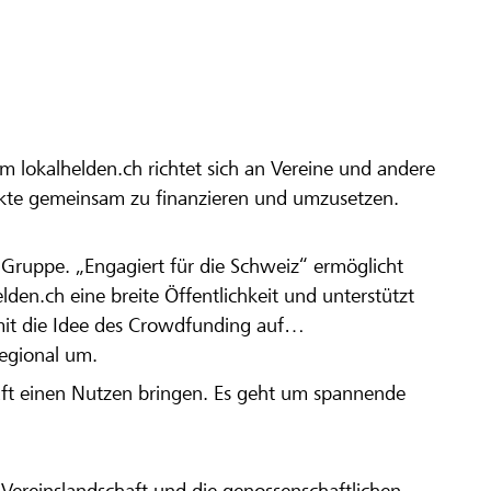
ingpartner von
der dein Projekt in die
r Raiffeisenbank
m lokalhelden.ch richtet sich an Vereine und andere
kte oder
ekte gemeinsam zu finanzieren und umzusetzen.
chliessen.
en Gruppe. „Engagiert für die Schweiz“ ermöglicht
elden.ch eine breite Öffentlichkeit und unterstützt
amit die Idee des Crowdfunding auf
regional um.
aft einen Nutzen bringen. Es geht um spannende
Vereinslandschaft und die genossenschaftlichen