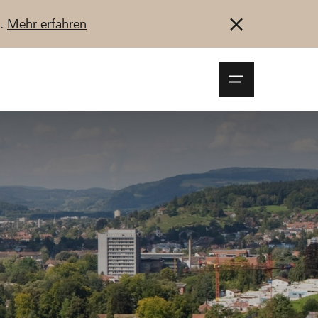
u.
Mehr erfahren
Navigationsm
öffnen
Anmelden
Registrieren
Jetzt starten