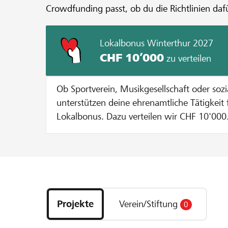
Crowdfunding passt, ob du die Richtlinien dafü
Lokalbonus Winterthur 2027
CHF 10’000
zu verteilen
Ob Sportverein, Musikgesellschaft oder soz
unterstützen deine ehrenamtliche Tätigkeit 
Lokalbonus. Dazu verteilen wir CHF 10'000.-
Vereine oder Stiftungen aus unserer Region
Lokalbonus ausfällt, hängt davon ab, wie vi
Genossenschaftsmitglieder und YoungMemb
Projekt, dein Verein oder deine Stiftung abstimmen. So f
Entdecke
es: Phase 1: Projektidee einreichen/ Organisation anmelden von
Projekte
Ende November 2026 Starte dein Projekt auf lokalhelden.ch oder
Projekte
Verein/Stiftung
0
und
setze für deinen Verein/deine Stiftung ein Or
Organisationen
Phase 1 kannst du bereits Geld aber noch