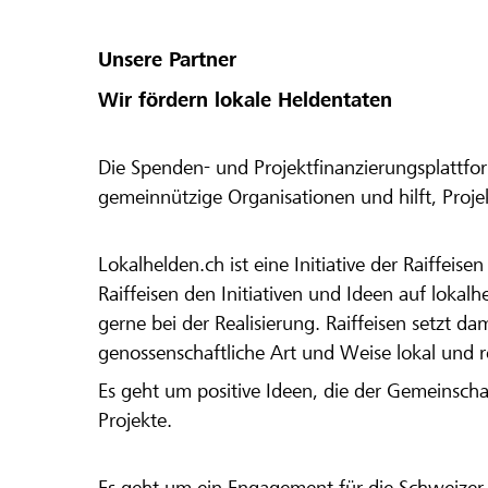
Region aktiv. Teilnahmeausschluss: Sponsor
Drittbanken Zudem gelten die allgemeinen Richtlinien von
Unsere Partner
lokalhelden.ch * Unter "Bankregion" siehst du 14 Tagen nachdem
deine Organisation aktiv geschaltet wurde o
Wir fördern lokale Heldentaten
Startphase gewechselt hat, ob du von deine
angenommen oder abgelehnt wurdest. * Die Raiffeisenbank
Die Spenden- und Projektfinanzierungsplattfor
Winterthur behält sich das Recht vor, Proje
gemeinnützige Organisationen und hilft, Proj
Organisationsprofile vom Lokalbonus auszus
Lokalhelden.ch ist eine Initiative der Raiffeis
Raiffeisen den Initiativen und Ideen auf lokalh
gerne bei der Realisierung. Raiffeisen setzt d
genossenschaftliche Art und Weise lokal und 
Es geht um positive Ideen, die der Gemeinsch
Projekte.
Es geht um ein Engagement für die Schweizer 