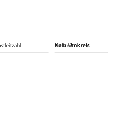
nen Betrag von CHF 450 ergibt.
stleitzahl
Umkreis