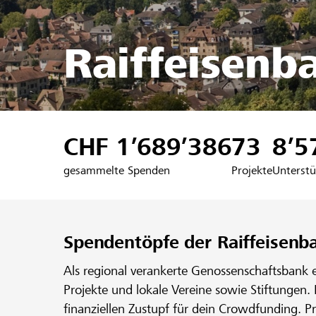
Raiffeisenb
CHF 1’689’386
73
8’5
gesammelte Spenden
Projekte
Unterstü
Spendentöpfe der Raiffeisenb
Als regional verankerte Genossenschaftsbank 
Projekte und lokale Vereine sowie Stiftungen.
finanziellen Zustupf für dein Crowdfunding. P