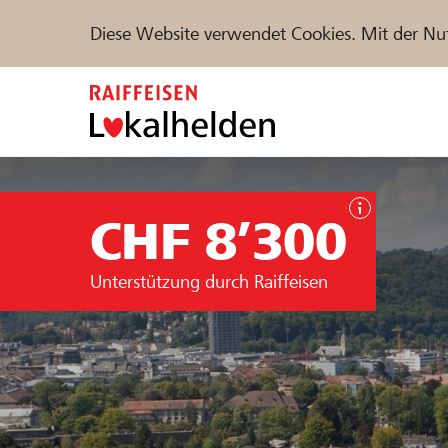
Diese Website verwendet Cookies. Mit der Nu
Zum
Inhalt
springen
Unterstützen
Hilfe & Support
Partne
CHF 8’300
Projekte und Organisationen finden
Unterstützung durch Raiffeisen
DE
FR
IT