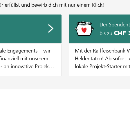
r erfüllst und bewirb dich mit nur einem Klick!
Der Spendent
CHF 
bis zu
iale Engagements – wir
Mit der Raiffeisenbank
finanziell mit unserem
Heldentaten! Ab sofort unterstützt die Raiffeisenbank Winterthur
 an innovative Projekte,
lokale Projekt-Starter m
. Wie hoch dein
Durchführung eines Projekts auf lo
ele unserer
Gunsten des Projekts gi
erPlus-Kunden für dein
Spendentopf dazu – äs het, solang da
unktioniert
Unterstützer oder Unter
50 verdoppelt pro Projekt werden 15% von der Mindestbetrag des
Projektes und maximal C
ganisationsprofil auf. In
Beispiel: bei einer Spen
 keine Stimmen sammeln.
auf CHF 100 bei einer 