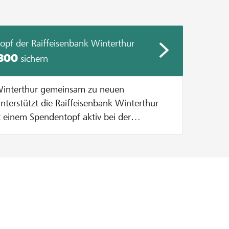
opf der Raiffeisenbank Winterthur
300
sichern
 Winterthur gemeinsam zu neuen
it einem Spendentopf aktiv bei der
kalhelden.ch. Bei jeder Spende zu
bt die Bank einen Betrag aus dem
s het! Wie funktionierts? pro
stützerin wird die Spende bis maximal CHF
HF 300 aus dem Spendentopf verteilt
de von CHF 50 verdoppeln wir den Betrag
Spende von CHF 400 werden pauschal CHF