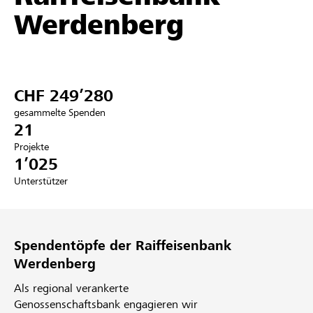
Werdenberg
Partner / Raiffeisenbank
CHF 249’280
Anmelden
gesammelte Spenden
21
Registrieren
Projekte
1’025
Unterstützer
DE
FR
IT
Spendentöpfe der Raiffeisenbank
Werdenberg
Als regional verankerte
Genossenschaftsbank engagieren wir