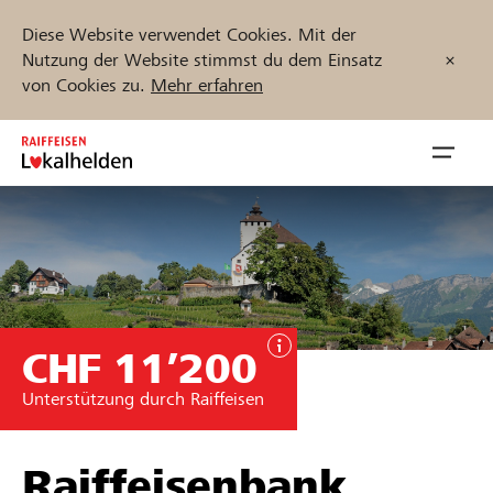
Diese Website verwendet Cookies. Mit der
Nutzung der Website stimmst du dem Einsatz
von Cookies zu.
Mehr erfahren
Zum
Inhalt
Navig
springen
öffnen
Jetzt starten
CHF 11’200
Projekte und Organisationen finden
Unterstützung durch Raiffeisen
Unterstützen
Hilfe & Support
Raiffeisenbank