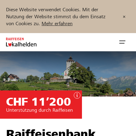
Diese Website verwendet Cookies. Mit der
Nutzung der Website stimmst du dem Einsatz
von Cookies zu.
Mehr erfahren
Zum
Inhalt
Navig
springen
öffnen
Jetzt starten
CHF 11’200
Projekte und Organisationen finden
Unterstützung durch Raiffeisen
Unterstützen
Hilfe & Support
Raiffeisenbank