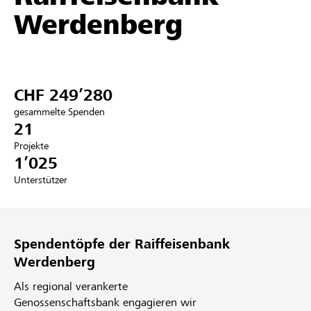
Werdenberg
Partner / Raiffeisenbank
CHF 249’280
Anmelden
gesammelte Spenden
21
Registrieren
Projekte
1’025
Unterstützer
DE
FR
IT
Spendentöpfe der Raiffeisenbank
Werdenberg
Als regional verankerte
Genossenschaftsbank engagieren wir