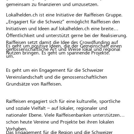
gemeinsam zu finanzieren und umzusetzen.
Lokalhelden.ch ist eine Initiative der Raiffeisen Gruppe.
„Engagiert für die Schweiz“ ermöglicht Raiffeisen den
Initiativen und Ideen auf lokalhelden.ch eine breite
Öffentlichkeit und unterstützt gerne bei der Realisierung.
Raiffeisen setzt damit die Idee des Crowdfunding auf
Es geht um positive Ideen, die der Gemeinschaft einen
genossenschaftliche Art und Weise lokal und regional
Nutzen bringen. Es geht um spannende Projekte.
um.
Es geht um ein Engagement für die Schweizer
Vereinslandschaft und die genossenschaftlichen
Grundsätze von Raiffeisen.
Raiffeisen engagiert sich für eine kulturelle, sportliche
und soziale Vielfalt – auf lokaler, regionaler und
nationaler Ebene. Viele Raiffeisenbanken unterstützen
schon heute Vereine und Projekte bei ihren lokalen
Vorhaben.
Das Engagement für die Region und die Schweizer