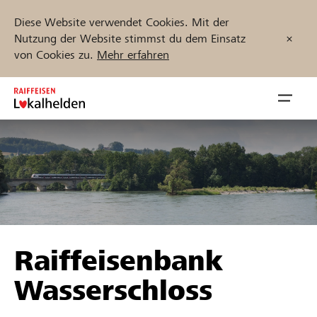
Diese Website verwendet Cookies. Mit der
Nutzung der Website stimmst du dem Einsatz
von Cookies zu.
Mehr erfahren
Zum
Inhalt
Navig
springen
öffnen
Jetzt starten
Projekte und Organisationen finden
Raiffeisenbank
Unterstützen
Wasserschloss
Hilfe & Support