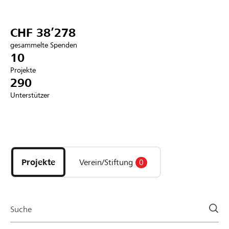
Partner / Raiffeisenbank
CHF 38’278
gesammelte Spenden
10
Projekte
Anmelden
290
Unterstützer
Registrieren
Entdecke
DE
FR
IT
Projekte
und
Projekte
Verein/Stiftung
0
Organisationen
der
Page
Suche